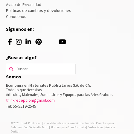
Aviso de Privacidad
Políticas de cambios y devoluciones
Conócenos
Síguenos en:
¿Buscas algo?
Buscar
por:
Somos
Economía en Materiales Publicitarios S.A. de C.V.
Todo lo que Necesitas
Artículos, Materiales, Suministros y Equipos para las Artes Gráficas.
thinkrecepcion@gmail.com
Tel: 55-5519-2545
© 2026 Think Publicidad | Solo Materiales para Vinil Autoadherible | Planchas para
Sublimación | Serigrafía Textil | Plotters para Gran Formato | Credenciales | Agencia
Digital