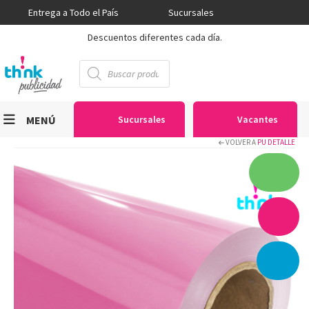
Entrega a Todo el País
Sucursales
Descuentos diferentes cada día.
Búsqueda
de
productos
MENÚ
Sucursales
Vacantes
VOLVER A
PU DETALLE
Viniles
Sublimación
Serigrafía
Gran Formato
Textiles
Equipos
Seguridad