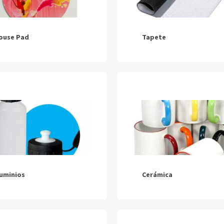
ouse Pad
Tapete
luminios
Cerámica