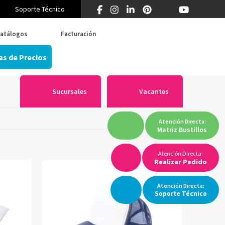
Soporte Técnico
¿Primera vez en Think? 55 5519 5346
atálogos
Facturación
as de Precios
Sucursales
Vacantes
Atención
Directa:
Matriz
Bustillos
Atención Directa:
Realizar Pedido
Atención
Directa:
Soporte
Técnico