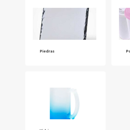
Piedras
P