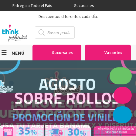
Entrega a Todo el País
Sucursales
Descuentos diferentes cada día.
Búsqueda
de
productos
MENÚ
Sucursales
Vacantes
Viniles
Sublimación
Serigrafía
Gran Formato
Textiles
Equipos
Seguridad