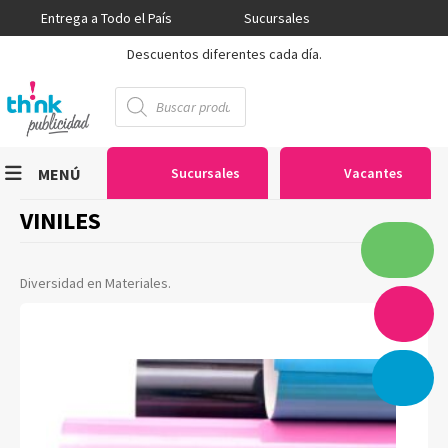
Entrega a Todo el País
Sucursales
Descuentos diferentes cada día.
Búsqueda
de
productos
MENÚ
Sucursales
Vacantes
VINILES
Viniles
Sublimación
Diversidad en Materiales.
Serigrafía
Gran Formato
Textiles
Equipos
Seguridad