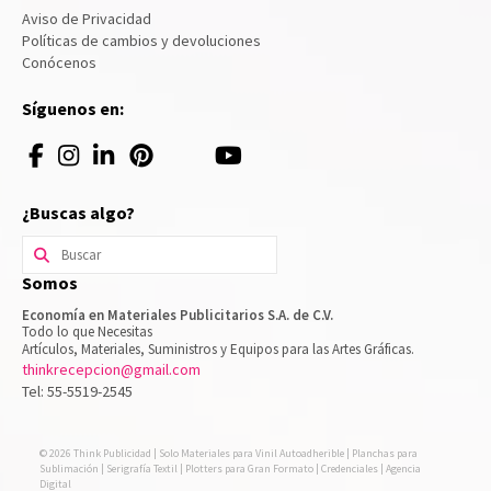
Aviso de Privacidad
Políticas de cambios y devoluciones
Conócenos
Síguenos en:
¿Buscas algo?
Buscar
por:
Somos
Economía en Materiales Publicitarios S.A. de C.V.
Todo lo que Necesitas
Artículos, Materiales, Suministros y Equipos para las Artes Gráficas.
thinkrecepcion@gmail.com
Tel: 55-5519-2545
© 2026 Think Publicidad | Solo Materiales para Vinil Autoadherible | Planchas para
Sublimación | Serigrafía Textil | Plotters para Gran Formato | Credenciales | Agencia
Digital