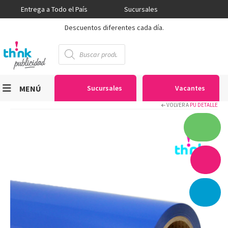
Entrega a Todo el País
Sucursales
Descuentos diferentes cada día.
Búsqueda
de
productos
MENÚ
Sucursales
Vacantes
VOLVER A
PU DETALLE
Viniles
Sublimación
Serigrafía
Gran Formato
Textiles
Equipos
Seguridad