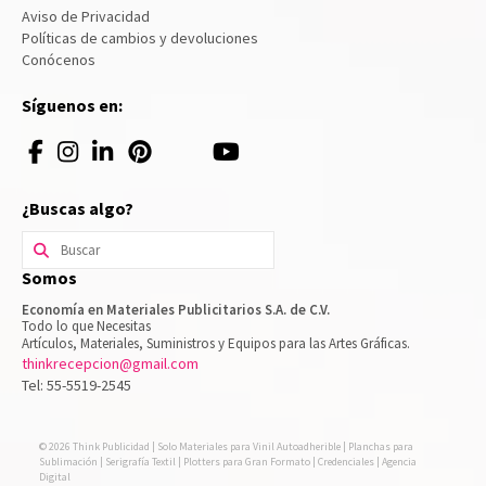
Aviso de Privacidad
Políticas de cambios y devoluciones
Conócenos
Síguenos en:
¿Buscas algo?
Buscar
por:
Somos
Economía en Materiales Publicitarios S.A. de C.V.
Todo lo que Necesitas
Artículos, Materiales, Suministros y Equipos para las Artes Gráficas.
thinkrecepcion@gmail.com
Tel: 55-5519-2545
© 2026 Think Publicidad | Solo Materiales para Vinil Autoadherible | Planchas para
Sublimación | Serigrafía Textil | Plotters para Gran Formato | Credenciales | Agencia
Digital