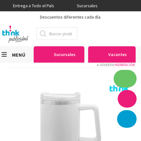
Entrega a Todo el País
Sucursales
Descuentos diferentes cada día.
Búsqueda
de
productos
MENÚ
Sucursales
Vacantes
VOLVER A
HIDRATACIÓN
Viniles
Sublimación
Serigrafía
Gran Formato
Textiles
Equipos
Seguridad