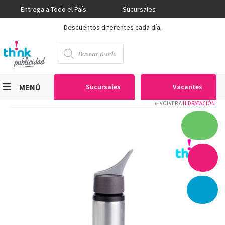
Entrega a Todo el País
Sucursales
Descuentos diferentes cada día.
Búsqueda
de
productos
MENÚ
Sucursales
Vacantes
VOLVER A
HIDRATACIÓN
Viniles
Sublimación
Serigrafía
Gran Formato
Textiles
Equipos
Seguridad