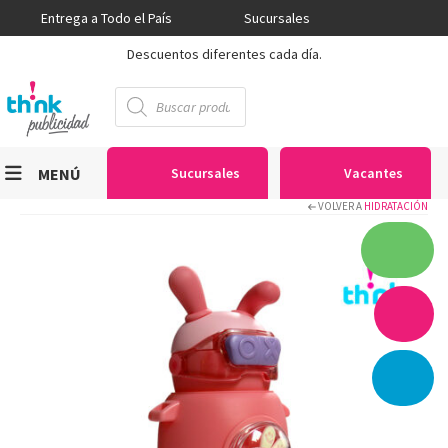
Entrega a Todo el País
Sucursales
Descuentos diferentes cada día.
Búsqueda
de
productos
MENÚ
Sucursales
Vacantes
VOLVER A
HIDRATACIÓN
Viniles
Sublimación
Serigrafía
Gran Formato
Textiles
Equipos
Seguridad