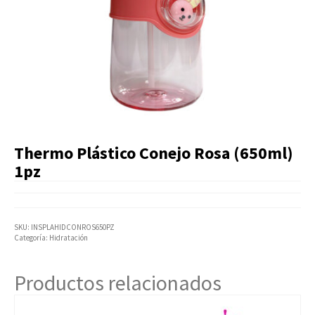
Artículos Varios
Catálogos
Facturación
Listas de Precios
Thermo Plástico Conejo Rosa (650ml)
1pz
SKU:
INSPLAHIDCONROS650PZ
Categoría:
Hidratación
Productos relacionados