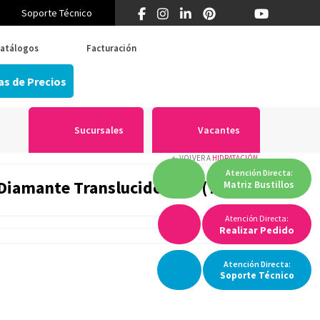
Soporte Técnico
¿Primera vez en Think? 55 5519 5346
atálogos
Facturación
as de Precios
Sucursales
Vacantes
VOLVER A
HIDRATACIÓN
Atención
Directa:
 Diamante Translucido Azul (730
Matriz
Bustillos
Atención Directa:
Realizar Pedido
Atención
Directa:
Soporte
Técnico