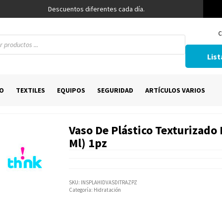
Descuentos diferentes cada día.
C
List
O
TEXTILES
EQUIPOS
SEGURIDAD
ARTÍCULOS VARIOS
Vaso De Plástico Texturizado
Ml) 1pz
SKU:
INSPLAHIDVASDITRAZPZ
Categoría:
Hidratación