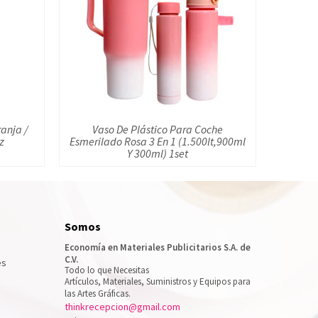
anja /
Vaso De Plástico Para Coche
pz
Esmerilado Rosa 3 En 1 (1.500lt,900ml
Y 300ml) 1set
Somos
Economía en Materiales Publicitarios S.A. de
C.V.
es
Todo lo que Necesitas
Artículos, Materiales, Suministros y Equipos para
las Artes Gráficas.
thinkrecepcion@gmail.com