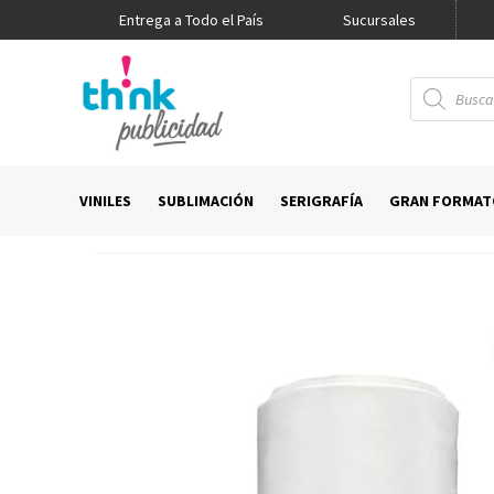
Entrega a Todo el País
Promo Think
Sucursales
Búsqueda
de
productos
VINILES
SUBLIMACIÓN
SERIGRAFÍA
GRAN FORMAT