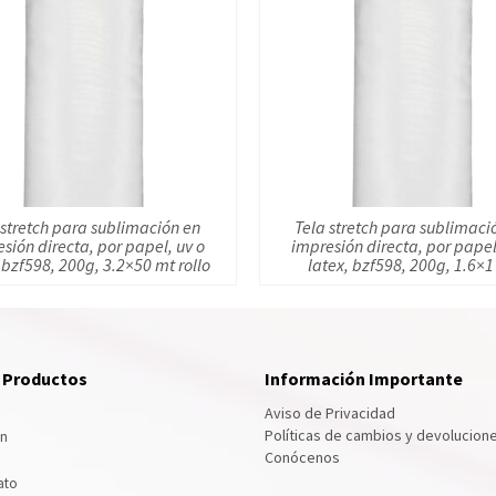
 stretch para sublimación en
Tela stretch para sublimaci
sión directa, por papel, uv o
impresión directa, por papel
 bzf598, 200g, 3.2×50 mt rollo
latex, bzf598, 200g, 1.6×1
e Productos
Información Importante
Aviso de Privacidad
Políticas de cambios y devolucion
ón
Conócenos
ato