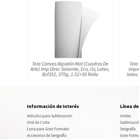
Tela Canvas Algodón Mat (Cuadros De
Tela
Arte) Imp Direc Solvente, Eco, Uv, Latex,
impre
Bzf351, 370g, 1.52×30 Rollo
latex,
Información de Interés
Línea d
Artículos para Sublimación
Viniles
Vinil de Corte
Sublimaci
Lona para Gran Formato
Serigrafía
Accesorios de Serigrafía
Gran Form