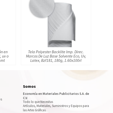
ón en
Tela Polyester Backlite Imp. Direc.
, uv o
Marcos De Luz Base Solvente Eco, Uv,
 mt
Latex, Bzf181, 180g, 1.60x100rl
Somos
Economía en Materiales Publicitarios S.A. de
C.V.
es
Todo lo que Necesitas
Artículos, Materiales, Suministros y Equipos para
las Artes Gráficas.