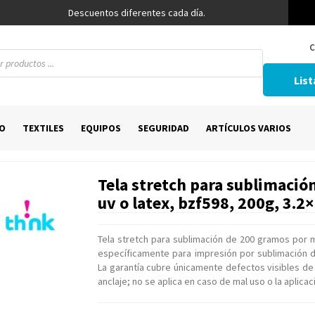
Descuentos diferentes cada día.
C
List
O
TEXTILES
EQUIPOS
SEGURIDAD
ARTÍCULOS VARIOS
Tela stretch para sublimación
uv o latex, bzf598, 200g, 3.2
Tela stretch para sublimación de 200 gramos por m
específicamente para impresión por sublimación di
La garantía cubre únicamente defectos visibles d
anclaje; no se aplica en caso de mal uso o la aplicac