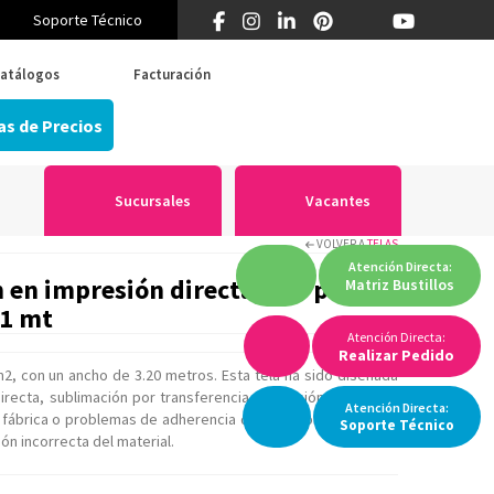
Soporte Técnico
¿Primera vez en Think? 55 5519 5346
atálogos
Facturación
as de Precios
Sucursales
Vacantes
VOLVER A
TELAS
Atención
Directa:
 en impresión directa, por papel,
Matriz
Bustillos
×1 mt
Atención Directa:
Realizar Pedido
2, con un ancho de 3.20 metros. Esta tela ha sido diseñada
recta, sublimación por transferencia, impresión UV y látex.
Atención
Directa:
e fábrica o problemas de adherencia de tintas/problemas de
Soporte
Técnico
ión incorrecta del material.