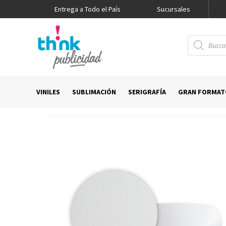
Entrega a Todo el País
Promo Think
Sucursales
Búsqueda
de
productos
VINILES
SUBLIMACIÓN
SERIGRAFÍA
GRAN FORMAT