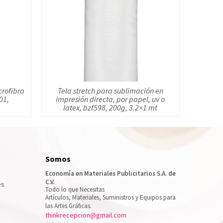
crofibra
Tela stretch para sublimación en
01,
impresión directa, por papel, uv o
latex, bzf598, 200g, 3.2×1 mt
Somos
Economía en Materiales Publicitarios S.A. de
C.V.
es
Todo lo que Necesitas
Artículos, Materiales, Suministros y Equipos para
las Artes Gráficas.
thinkrecepcion@gmail.com