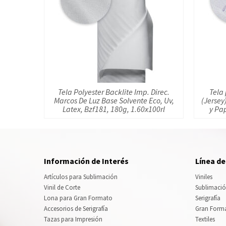
Tela Polyester Backlite Imp. Direc.
Tela
Marcos De Luz Base Solvente Eco, Uv,
(Jersey
Latex, Bzf181, 180g, 1.60x100rl
y Pa
Información de Interés
Línea d
Artículos para Sublimación
Viniles
Vinil de Corte
Sublimaci
Lona para Gran Formato
Serigrafía
Accesorios de Serigrafía
Gran Form
Tazas para Impresión
Textiles