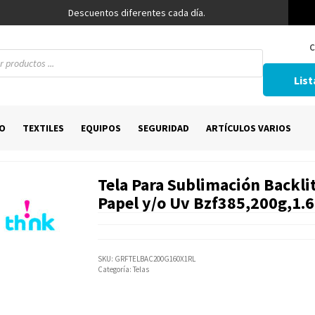
Descuentos diferentes cada día.
C
List
O
TEXTILES
EQUIPOS
SEGURIDAD
ARTÍCULOS VARIOS
Tela Para Sublimación Backli
Papel y/o Uv Bzf385,200g,1.
SKU:
GRFTELBAC200G160X1RL
Categoría:
Telas