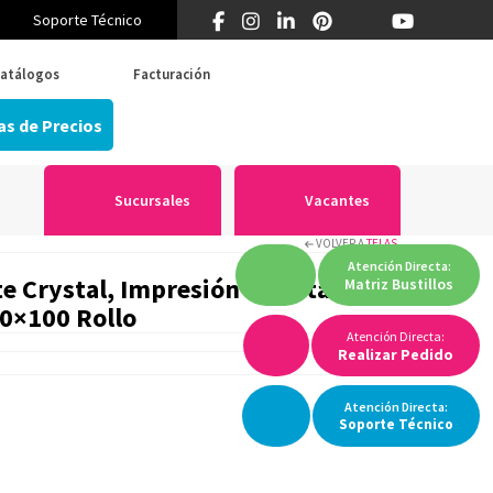
Soporte Técnico
¿Primera vez en Think? 55 5519 5346
atálogos
Facturación
as de Precios
Sucursales
Vacantes
VOLVER A
TELAS
Atención
Directa:
te Crystal, Impresión Directa Por
Matriz
Bustillos
60×100 Rollo
Atención Directa:
Realizar Pedido
Atención
Directa:
Soporte
Técnico