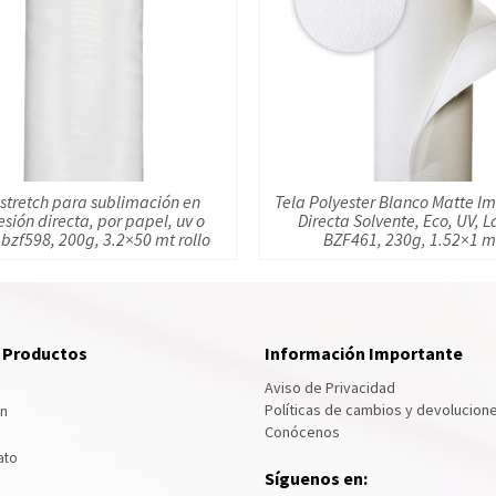
 stretch para sublimación en
Tela Polyester Blanco Matte I
sión directa, por papel, uv o
Directa Solvente, Eco, UV, L
 bzf598, 200g, 3.2×50 mt rollo
BZF461, 230g, 1.52×1 m
e Productos
Información Importante
Aviso de Privacidad
Políticas de cambios y devolucion
ón
Conócenos
ato
Síguenos en: