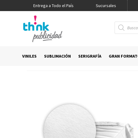
Entrega a Todo el País
Promo Think
Sucursales
Búsqueda
de
productos
VINILES
SUBLIMACIÓN
SERIGRAFÍA
GRAN FORMAT