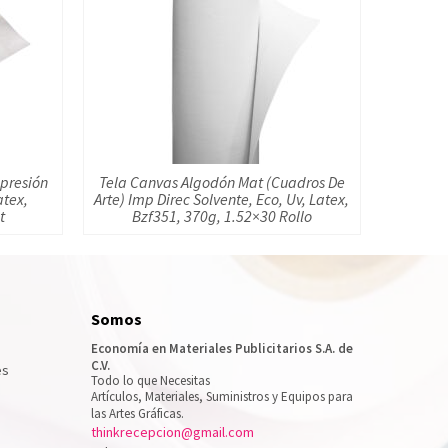
mpresión
Tela Canvas Algodón Mat (Cuadros De
atex,
Arte) Imp Direc Solvente, Eco, Uv, Latex,
t
Bzf351, 370g, 1.52×30 Rollo
Somos
Economía en Materiales Publicitarios S.A. de
C.V.
es
Todo lo que Necesitas
Artículos, Materiales, Suministros y Equipos para
las Artes Gráficas.
thinkrecepcion@gmail.com