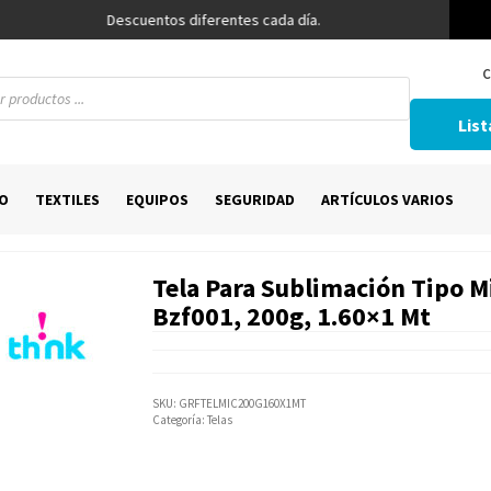
Descuentos diferentes cada día.
C
List
O
TEXTILES
EQUIPOS
SEGURIDAD
ARTÍCULOS VARIOS
Tela Para Sublimación Tipo M
Bzf001, 200g, 1.60×1 Mt
SKU:
GRFTELMIC200G160X1MT
Categoría:
Telas