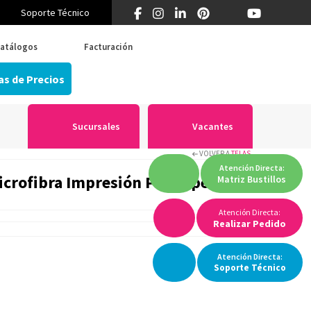
Soporte Técnico
¿Primera vez en Think? 55 5519 5346
atálogos
Facturación
as de Precios
Sucursales
Vacantes
VOLVER A
TELAS
Atención
Directa:
icrofibra Impresión Por Papel,
Matriz
Bustillos
Atención Directa:
Realizar Pedido
Atención
Directa:
Soporte
Técnico