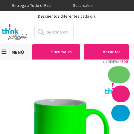
Entrega a Todo el País
Sucursales
Descuentos diferentes cada día.
Búsqueda
de
productos
MENÚ
Sucursales
Vacantes
VOLVER A
NEÓN
Viniles
Sublimación
Serigrafía
Gran Formato
Textiles
Equipos
Seguridad