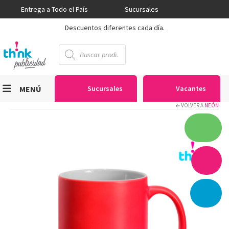
Entrega a Todo el País
Sucursales
Descuentos diferentes cada día.
Búsqueda
de
productos
MENÚ
Sucursales
Vacantes
VOLVER A
NEÓN
Viniles
Sublimación
Serigrafía
Gran Formato
Textiles
Equipos
Seguridad