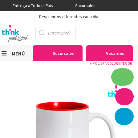
Entrega a Todo el País
Sucursales
Descuentos diferentes cada día.
Búsqueda
de
productos
MENÚ
Sucursales
Vacantes
VOLVER A
COLOR INTERIOR
Viniles
Sublimación
Serigrafía
Gran Formato
Textiles
Equipos
Seguridad