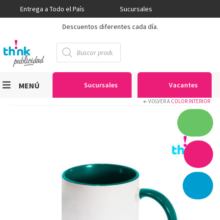
Entrega a Todo el País
Sucursales
Descuentos diferentes cada día.
Búsqueda
de
productos
MENÚ
Sucursales
Vacantes
VOLVER A
COLOR INTERIOR
Viniles
Sublimación
Serigrafía
Gran Formato
Textiles
Equipos
Seguridad