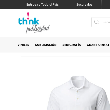
Entrega a Todo el País
Promo Think
Sucursales
Búsqueda
de
productos
VINILES
SUBLIMACIÓN
SERIGRAFÍA
GRAN FORMAT