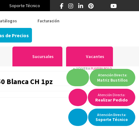
Soporte Técnico
¿Primera vez en Think? 55 5519 5346
atálogos
Facturación
as de Precios
Sucursales
Vacantes
VOLVER A
PLAYERA POLO
Atención
Directa:
50 Blanca CH 1pz
Matriz
Bustillos
Atención Directa:
Realizar Pedido
Atención
Directa:
Soporte
Técnico