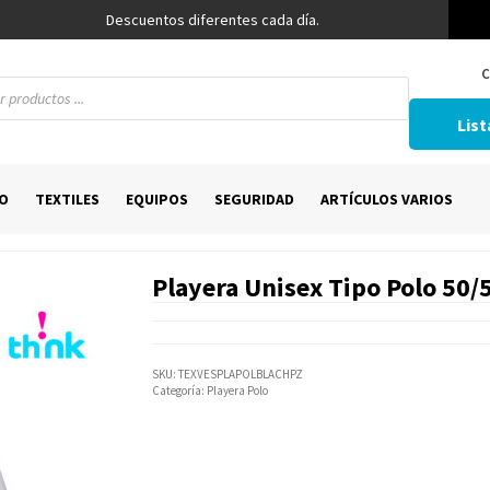
Descuentos diferentes cada día.
C
List
O
TEXTILES
EQUIPOS
SEGURIDAD
ARTÍCULOS VARIOS
Playera Unisex Tipo Polo 50/
SKU:
TEXVESPLAPOLBLACHPZ
Categoría:
Playera Polo