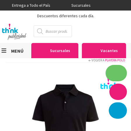
Entrega a Todo el País
Sucursales
Descuentos diferentes cada día.
Búsqueda
de
productos
MENÚ
Sucursales
Vacantes
VOLVER A
PLAYERA POLO
Viniles
Sublimación
Serigrafía
Gran Formato
Textiles
Equipos
Seguridad