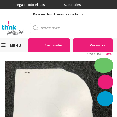
Entrega a Todo el País
Sucursales
Descuentos diferentes cada día.
Búsqueda
de
productos
MENÚ
Sucursales
Vacantes
VOLVER A
PIEDRAS
Viniles
Sublimación
Serigrafía
Gran Formato
Textiles
Equipos
Seguridad