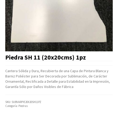
Artículos Varios
Catálogos
Facturación
Listas de Precios
Piedra SH 11 (20x20cms) 1pz
Cantera Sólida y Dura, Recubierta de una Capa de Pintura Blanca y
Barniz Poliéster para Ser Decorada por Sublimación, de Carácter
Ornamental, Rectificada a Detalle para Estabilidad en la Impresión,
Garantía Sólo por Daños Visibles de Fábrica
SKU:
SUBVARPIE20X20SH11PZ
Categoría:
Piedras