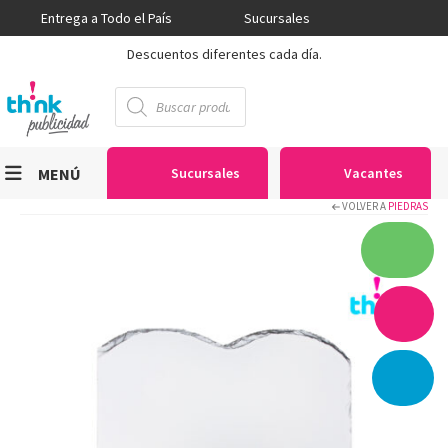
Entrega a Todo el País
Sucursales
Descuentos diferentes cada día.
Búsqueda
de
productos
MENÚ
Sucursales
Vacantes
VOLVER A
PIEDRAS
Viniles
Sublimación
Serigrafía
Gran Formato
Textiles
Equipos
Seguridad