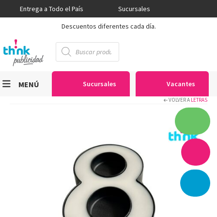
Entrega a Todo el País
Sucursales
Descuentos diferentes cada día.
Búsqueda
de
productos
MENÚ
Sucursales
Vacantes
VOLVER A
LETRAS
Viniles
Sublimación
Serigrafía
Gran Formato
Textiles
Equipos
Seguridad