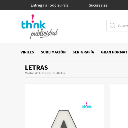
Entrega a Todo el País
Promo Think
Sucursales
Búsqueda
de
productos
VINILES
SUBLIMACIÓN
SERIGRAFÍA
GRAN FORMAT
LETRAS
Mostrando 1–24 de 36 resultados