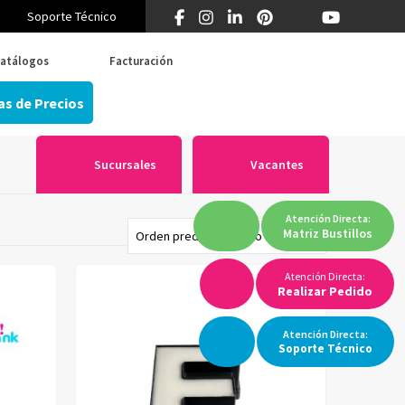
Soporte Técnico
¿Primera vez en Think? 55 5519 5346
atálogos
Facturación
as de Precios
Sucursales
Vacantes
Atención
Directa:
Matriz
Bustillos
Atención Directa:
Realizar Pedido
Atención
Directa:
Soporte
Técnico