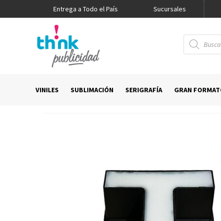
Entrega a Todo el País
Promo Think
Sucursales
Búsqueda
de
productos
VINILES
SUBLIMACIÓN
SERIGRAFÍA
GRAN FORMAT