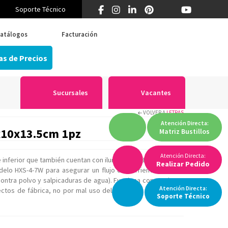
Soporte Técnico
¿Primera vez en Think? 55 5519 5346
atálogos
Facturación
as de Precios
Sucursales
Vacantes
VOLVER A
LETRAS
Atención
Directa:
6x10x13.5cm 1pz
Matriz
Bustillos
Atención Directa:
e inferior que también cuentan con iluminación LED. Fabricada
Realizar Pedido
odelo HXS-4-7W para asegurar un flujo de corriente estable.
ontra polvo y salpicaduras de agua). Funciona con corriente
Atención
Directa:
efectos de fábrica, no por mal uso del producto o descargas
Soporte
Técnico