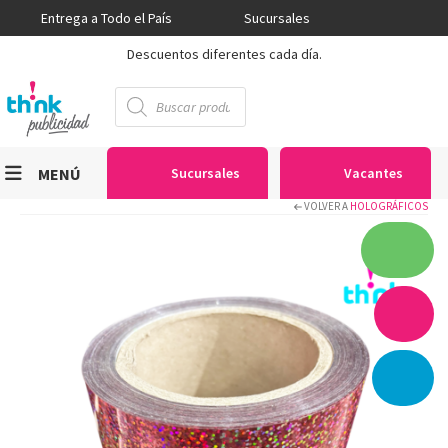
Entrega a Todo el País
Sucursales
Descuentos diferentes cada día.
Búsqueda
de
productos
MENÚ
Sucursales
Vacantes
VOLVER A
HOLOGRÁFICOS
Viniles
Sublimación
Serigrafía
Gran Formato
Textiles
Equipos
Seguridad