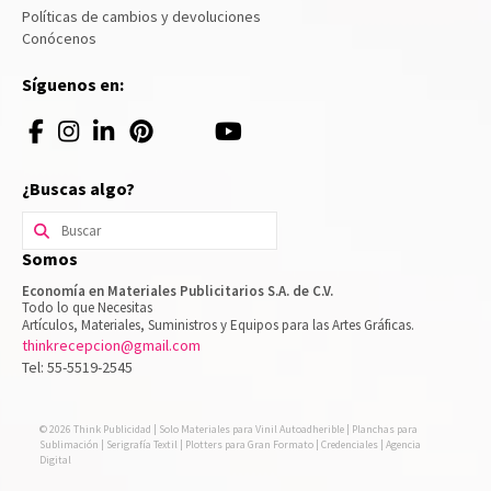
Políticas de cambios y devoluciones
Conócenos
Síguenos en:
¿Buscas algo?
Buscar
por:
Somos
Economía en Materiales Publicitarios S.A. de C.V.
Todo lo que Necesitas
Artículos, Materiales, Suministros y Equipos para las Artes Gráficas.
thinkrecepcion@gmail.com
Tel: 55-5519-2545
© 2026 Think Publicidad | Solo Materiales para Vinil Autoadherible | Planchas para
Sublimación | Serigrafía Textil | Plotters para Gran Formato | Credenciales | Agencia
Digital