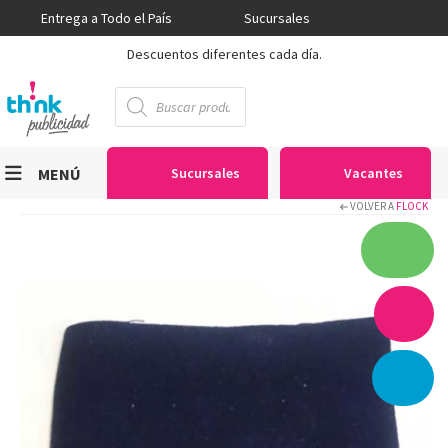
Entrega a Todo el País
Sucursales
Descuentos diferentes cada día.
Búsqueda
de
productos
MENÚ
Sucursales
Vacantes
VOLVER A
FLOCK
Viniles
Sublimación
Serigrafía
Gran Formato
Textiles
Equipos
Seguridad