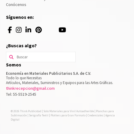
Conócenos
Síguenos en:
¿Buscas algo?
Buscar
por:
Somos
Economía en Materiales Publicitarios S.A. de C.V.
Todo lo que Necesitas
Artículos, Materiales, Suministros y Equipos para las Artes Gráficas.
thinkrecepcion@gmail.com
Tel: 55-5519-2545
© 2026 Think Publicidad | Solo Materiales para Vinil Autoadherible | Planchas para
Sublimación | Serigrafía Textil | Plotters para Gran Formato | Credenciales | Agencia
Digital