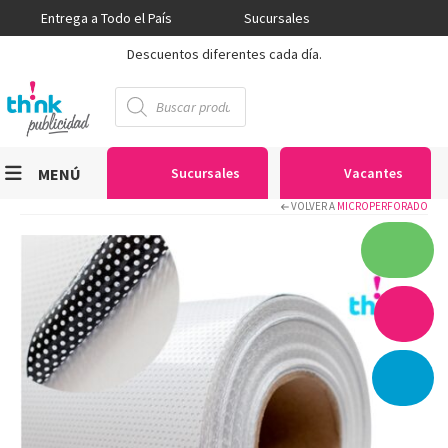
Entrega a Todo el País
Sucursales
Descuentos diferentes cada día.
Búsqueda
de
productos
MENÚ
Sucursales
Vacantes
VOLVER A
MICROPERFORADO
Viniles
Sublimación
Serigrafía
Gran Formato
Textiles
Equipos
Seguridad