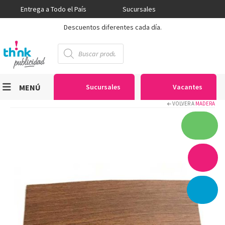
Entrega a Todo el País
Sucursales
Descuentos diferentes cada día.
Búsqueda
de
productos
MENÚ
Sucursales
Vacantes
VOLVER A
MADERA
Viniles
Sublimación
Serigrafía
Gran Formato
Textiles
Equipos
Seguridad