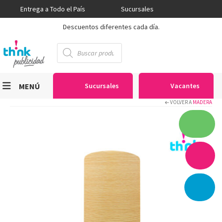
Entrega a Todo el País
Sucursales
Descuentos diferentes cada día.
Búsqueda
de
productos
MENÚ
Sucursales
Vacantes
VOLVER A
MADERA
Viniles
Sublimación
Serigrafía
Gran Formato
Textiles
Equipos
Seguridad