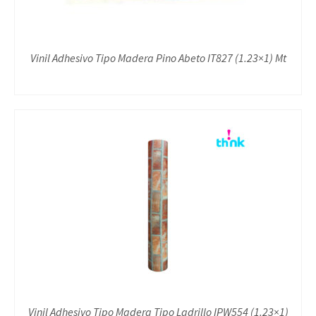
Vinil Adhesivo Tipo Madera Pino Abeto IT827 (1.23×1) Mt
Vinil Adhesivo Tipo Madera Tipo Ladrillo IPW554 (1.23×1)