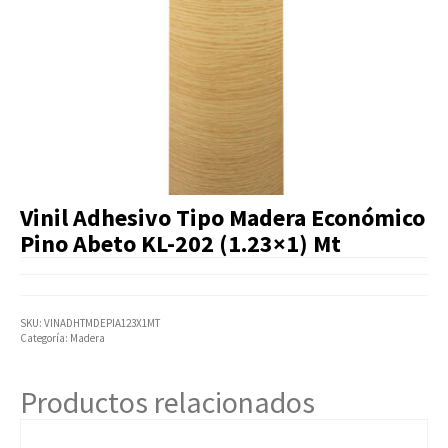
Artículos Varios
Catálogos
Facturación
Listas de Precios
Vinil Adhesivo Tipo Madera Económico
Pino Abeto KL-202 (1.23×1) Mt
SKU:
VINADHTMDEPIA123X1MT
Categoría:
Madera
Productos relacionados