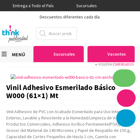
Entrega a Todo el País
Sucursales
Descuentos diferentes cada día.
Búsqueda
de
productos
MENÚ
Sucursales
Vacantes
VOLVER A
ESMERILADOS
Viniles
Sublimación
Vinil Adhesivo Esmerilado Básico
Serigrafía
W000 (61×1) Mt
Gran Formato
Vinil Adhesivo de PVC con Acabado Esmerilado para Uso Interior-
Textiles
Exterior, Lavable y Resistente a la Humedad/Limpieza de Vidrios con
Productos Comerciales, Adhesivo Acrílico Permanente(PSA),
Equipos
Grosor del Material de 140 Micrones y Papel de Respaldo de 150 g,
Seguridad
Capacidad de Cortes Pequeños de Hasta 1 cm, Cuenta con