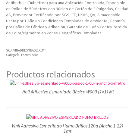
Antiburbuja (Bublefree) para una Aplicación Controlada, Disponible
Artículos Varios
en Rollos de 50 Metros con Núcleo de Cartón de 3 Pulgadas, Calidad
AA, Proveedor Certificado por SGS, CE, UKAS, QA, Almacenable
Catálogos
Hasta por 1 Año en Condiciones Templadas de Ambiente, Garantía
por Daños de Fábrica y Adhesión, Garantía de 1 Año Contra Perdida
Facturación
de Color/Pigmento en Zonas Geográficas Templadas
Listas de Precios
SKU:
VINADHESMBAS61X1MT
Categoría:
Esmerilados
Productos relacionados
Vinil Adhesivo Esmerilado Básico W000 (1×1) Mt
Vinil Adhesivo Esmerilado Humo Brillos 120g (Ancho 1.22)
1mt