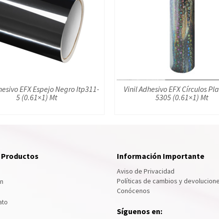
hesivo EFX Espejo Negro Itp311-
Vinil Adhesivo EFX Círculos Pla
5 (0.61×1) Mt
5305 (0.61×1) Mt
e Productos
Información Importante
Aviso de Privacidad
Políticas de cambios y devolucion
ón
Conócenos
ato
Síguenos en: