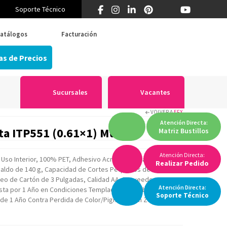
Soporte Técnico
¿Primera vez en Think? 55 5519 5346
atálogos
Facturación
as de Precios
Sucursales
Vacantes
VOLVER A
EFX
Atención
Directa:
ata ITP551 (0.61×1) Mt
Matriz
Bustillos
Atención Directa:
 Uso Interior, 100% PET, Adhesivo Acrílico Permanente
Realizar Pedido
spaldo de 140 g, Capacidad de Cortes Pequeños de Hasta 1
leo de Cartón de 3 Pulgadas, Calidad AA, Proveedor
Atención
Directa:
asta por 1 Año en Condiciones Templadas de Ambiente,
Soporte
Técnico
a de 1 Año Contra Perdida de Color/Pigmento en Zonas