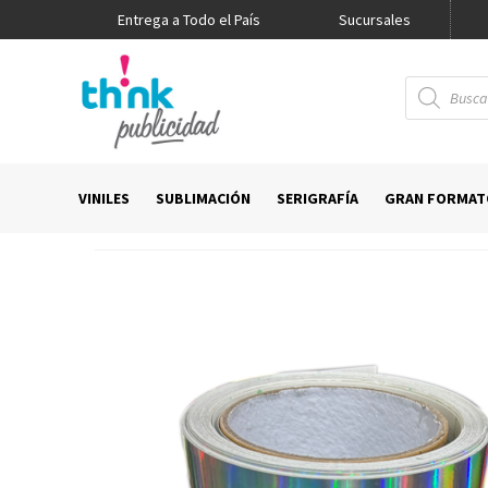
Entrega a Todo el País
Promo Think
Sucursales
Búsqueda
de
productos
VINILES
SUBLIMACIÓN
SERIGRAFÍA
GRAN FORMAT