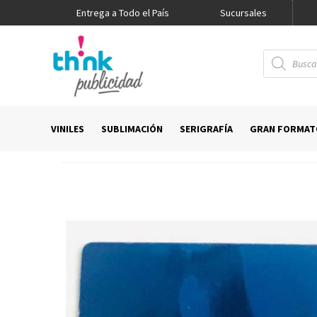
Entrega a Todo el País
Promo Think
Sucursales
Búsqueda
de
productos
VINILES
SUBLIMACIÓN
SERIGRAFÍA
GRAN FORMAT