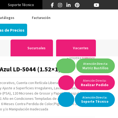
Soporte Técnico
¿Primera vez en Think? 55 5519 5346
atálogos
Facturación
as de Precios
Sucursales
Vacantes
VOLVER A
TORNASOL
Atención
Directa:
 Azul LD-5044 (1.52×1) Mt
Matriz
Bustillos
Atención Directa:
ecorativo, Cuenta con Retícula Liberadora de Aire para una
Realizar Pedido
 Ajuste a Superficies Irregulares, Lavable y Resistente al
 (PSA), 120 Micrones de Grosor y Papel de Respaldo de 120
Atención
Directa:
r 1 Año en Condiciones Templadas de Ambiente, Garantía por
Soporte
Técnico
de 6 Meses Contra Perdida de Color/Pigmento en Zonas
do y/o Manipulación Inadecuada