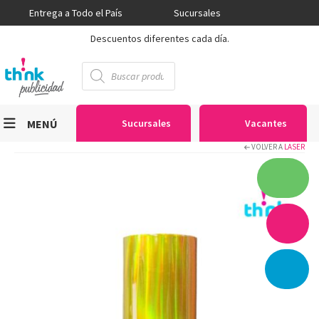
Entrega a Todo el País
Sucursales
Descuentos diferentes cada día.
Búsqueda
de
productos
MENÚ
Sucursales
Vacantes
VOLVER A
LASER
Viniles
Sublimación
Serigrafía
Gran Formato
Textiles
Equipos
Seguridad