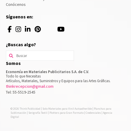
Conócenos
Síguenos en:
¿Buscas algo?
Buscar
por:
Somos
Economía en Materiales Publicitarios S.A. de C.V.
Todo lo que Necesitas
Artículos, Materiales, Suministros y Equipos para las Artes Gráficas.
thinkrecepcion@gmail.com
Tel: 55-5519-2545
© 2026 Think Publicidad | Solo Materiales para Vinil Autoadherible | Planchas para
Sublimación | Serigrafía Textil | Plotters para Gran Formato | Credenciales | Agencia
Digital