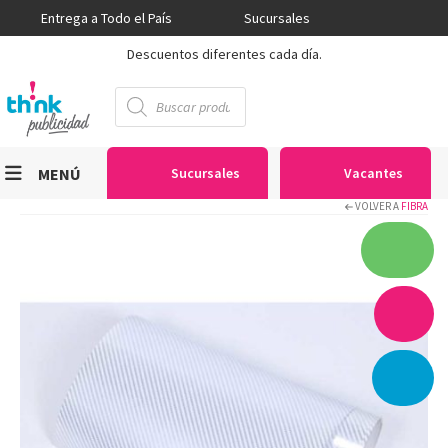
Entrega a Todo el País
Sucursales
Descuentos diferentes cada día.
Búsqueda
de
productos
MENÚ
Sucursales
Vacantes
VOLVER A
FIBRA
Viniles
Sublimación
Serigrafía
Gran Formato
Textiles
Equipos
Seguridad