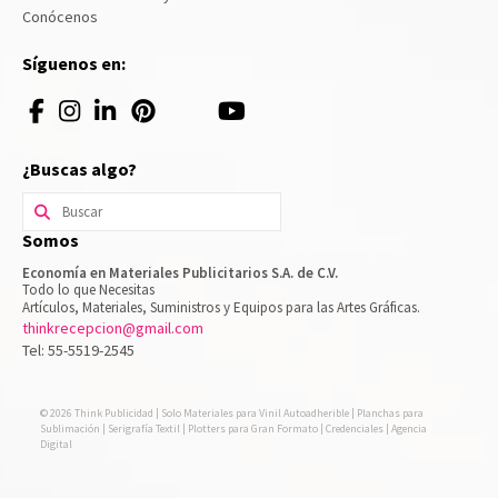
Conócenos
Síguenos en:
¿Buscas algo?
Buscar
por:
Somos
Economía en Materiales Publicitarios S.A. de C.V.
Todo lo que Necesitas
Artículos, Materiales, Suministros y Equipos para las Artes Gráficas.
thinkrecepcion@gmail.com
Tel: 55-5519-2545
© 2026 Think Publicidad | Solo Materiales para Vinil Autoadherible | Planchas para
Sublimación | Serigrafía Textil | Plotters para Gran Formato | Credenciales | Agencia
Digital