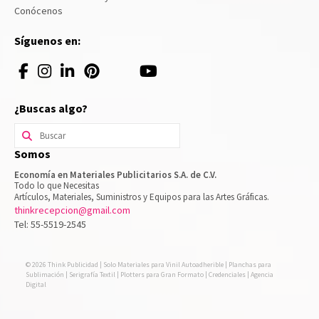
Conócenos
Síguenos en:
¿Buscas algo?
Buscar
por:
Somos
Economía en Materiales Publicitarios S.A. de C.V.
Todo lo que Necesitas
Artículos, Materiales, Suministros y Equipos para las Artes Gráficas.
thinkrecepcion@gmail.com
Tel: 55-5519-2545
© 2026 Think Publicidad | Solo Materiales para Vinil Autoadherible | Planchas para
Sublimación | Serigrafía Textil | Plotters para Gran Formato | Credenciales | Agencia
Digital