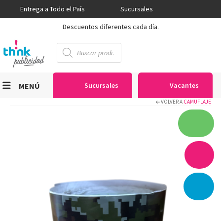
Entrega a Todo el País
Sucursales
Descuentos diferentes cada día.
Búsqueda
de
productos
MENÚ
Sucursales
Vacantes
VOLVER A
CAMUFLAJE
Viniles
Sublimación
Serigrafía
Gran Formato
Textiles
Equipos
Seguridad