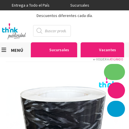
Entrega a Todo el País
Sucursales
Descuentos diferentes cada día.
Búsqueda
de
productos
MENÚ
Sucursales
Vacantes
VOLVER A
ATIGRADO
Viniles
Sublimación
Serigrafía
Gran Formato
Textiles
Equipos
Seguridad