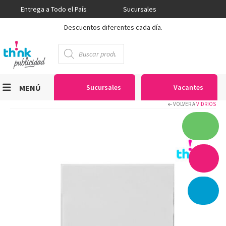
Entrega a Todo el País
Sucursales
Descuentos diferentes cada día.
Búsqueda
de
productos
MENÚ
Sucursales
Vacantes
VOLVER A
VIDRIOS
Viniles
Sublimación
Serigrafía
Gran Formato
Textiles
Equipos
Seguridad