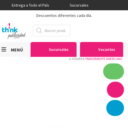
Entrega a Todo el País
Sucursales
Descuentos diferentes cada día.
Búsqueda
de
productos
MENÚ
Sucursales
Vacantes
VOLVER A
TRANSPARENTE AMERICANO
Viniles
Sublimación
Serigrafía
Gran Formato
Textiles
Equipos
Seguridad