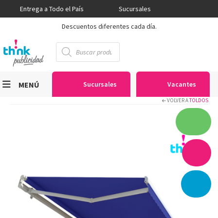
Entrega a Todo el País
Sucursales
Descuentos diferentes cada día.
Búsqueda
de
productos
MENÚ
Sucursales
Vacantes
VOLVER A
TOLDOS
Viniles
Sublimación
Serigrafía
Gran Formato
Textiles
Equipos
Seguridad