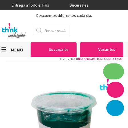
Entrega a Todo el País
Sucursales
Descuentos diferentes cada día.
Búsqueda
de
productos
MENÚ
Sucursales
Vacantes
VOLVER A
TINTA SERIGRÁFICA FONDO CLARO
Viniles
Sublimación
Serigrafía
Gran Formato
Textiles
Equipos
Seguridad