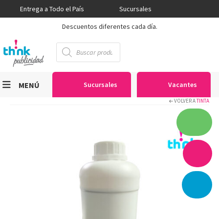
Entrega a Todo el País
Sucursales
Descuentos diferentes cada día.
Búsqueda
de
productos
MENÚ
Sucursales
Vacantes
VOLVER A
TINTA
Viniles
Sublimación
Serigrafía
Gran Formato
Textiles
Equipos
Seguridad