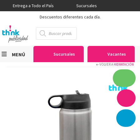
Entrega a Todo el País
Sucursales
Descuentos diferentes cada día.
Búsqueda
de
productos
MENÚ
Sucursales
Vacantes
VOLVER A
HIDRATACIÓN
Viniles
Sublimación
Serigrafía
Gran Formato
Textiles
Equipos
Seguridad