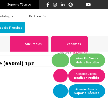
Soporte Técnico
¿Primera vez en Think? 55 5519 5346
atálogos
Facturación
as de Precios
Sucursales
Vacantes
VOLVER A
HIDRATACIÓN
Atención
Directa:
e (650ml) 1pz
Matriz
Bustillos
Atención Directa:
Realizar Pedido
Atención
Directa:
Soporte
Técnico