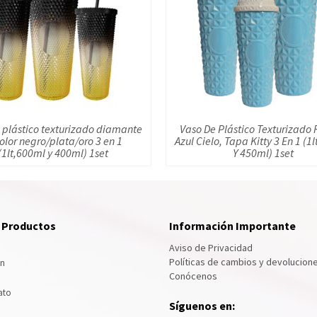
 plástico texturizado diamante
Vaso De Plástico Texturizad
color negro/plata/oro 3 en 1
Azul Cielo, Tapa Kitty 3 En 1 (1
(1lt,600ml y 400ml) 1set
Y 450ml) 1set
e Productos
Información Importante
Aviso de Privacidad
Políticas de cambios y devolucion
ón
Conócenos
ato
Síguenos en: