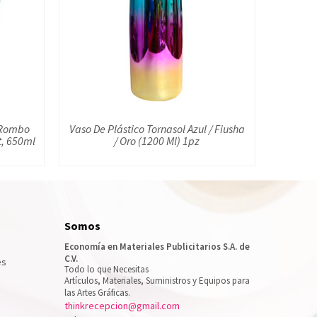
o Rombo
Vaso De Plástico Tornasol Azul / Fiusha
lt, 650ml
/ Oro (1200 Ml) 1pz
Somos
Economía en Materiales Publicitarios S.A. de
C.V.
es
Todo lo que Necesitas
Artículos, Materiales, Suministros y Equipos para
las Artes Gráficas.
thinkrecepcion@gmail.com