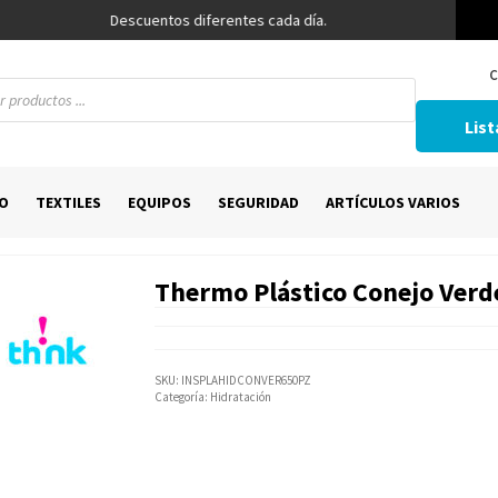
Descuentos diferentes cada día.
C
List
O
TEXTILES
EQUIPOS
SEGURIDAD
ARTÍCULOS VARIOS
Thermo Plástico Conejo Verd
SKU:
INSPLAHIDCONVER650PZ
Categoría:
Hidratación