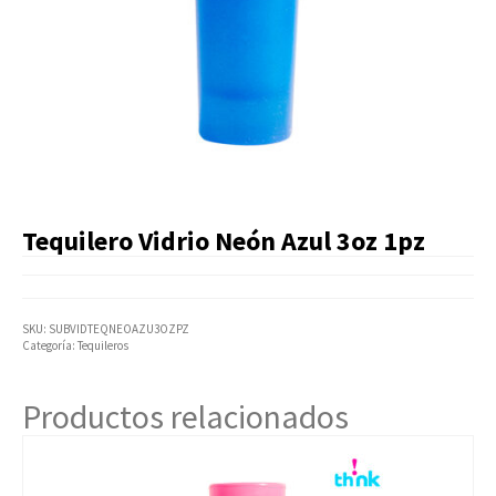
Artículos Varios
Catálogos
Facturación
Listas de Precios
Tequilero Vidrio Neón Azul 3oz 1pz
SKU:
SUBVIDTEQNEOAZU3OZPZ
Categoría:
Tequileros
Productos relacionados