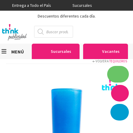
Entrega a Todo el País
Sucursales
Descuentos diferentes cada día.
Búsqueda
de
productos
MENÚ
Sucursales
Vacantes
VOLVER A
TEQUILEROS
Viniles
Sublimación
Serigrafía
Gran Formato
Textiles
Equipos
Seguridad