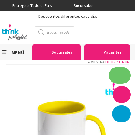
Entrega a Todo el País
Sucursales
Descuentos diferentes cada día.
Búsqueda
de
productos
MENÚ
Sucursales
Vacantes
VOLVER A
COLOR INTERIOR
Viniles
Sublimación
Serigrafía
Gran Formato
Textiles
Equipos
Seguridad