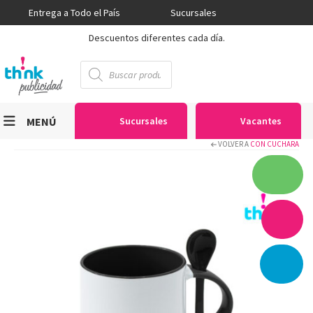
Entrega a Todo el País
Sucursales
Descuentos diferentes cada día.
Búsqueda
de
productos
MENÚ
Sucursales
Vacantes
VOLVER A
CON CUCHARA
Viniles
Sublimación
Serigrafía
Gran Formato
Textiles
Equipos
Seguridad