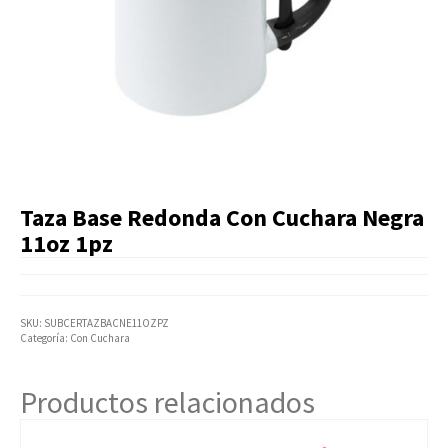
Artículos Varios
Catálogos
Facturación
Listas de Precios
Taza Base Redonda Con Cuchara Negra
11oz 1pz
SKU:
SUBCERTAZBACNE11OZPZ
Categoría:
Con Cuchara
Productos relacionados