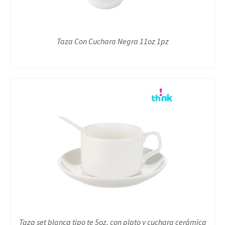
Taza Con Cuchara Negra 11oz 1pz
Taza set blanca tipo te 5oz, con plato y cuchara cerámica