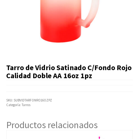
Artículos Varios
Catálogos
Facturación
Listas de Precios
Tarro de Vidrio Satinado C/Fondo Rojo
Calidad Doble AA 16oz 1pz
SKU:
SUBVIDTARFONRO16OZPZ
Categoría:
Tarros
Productos relacionados