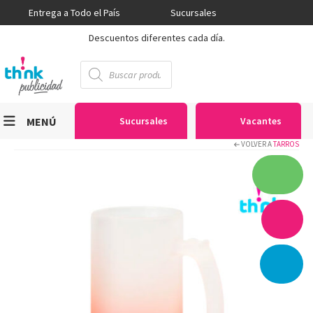
Entrega a Todo el País
Sucursales
Descuentos diferentes cada día.
Búsqueda
de
productos
MENÚ
Sucursales
Vacantes
VOLVER A
TARROS
Viniles
Sublimación
Serigrafía
Gran Formato
Textiles
Equipos
Seguridad