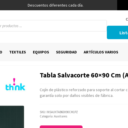
Descuentos diferentes cada día.
C
List
O
TEXTILES
EQUIPOS
SEGURIDAD
ARTÍCULOS VARIOS
Tabla Salvacorte 60×90 Cm (
Cojín de plástico reforzado para soporte al cortar 
garantía solo por daños visibles de fábrica.
SKU:
INSAUXTAB60X90CM1PZ
Categoría:
Auxiliares