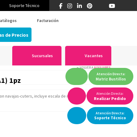
Soporte Técnico
¿Primera vez en Think? 55 5519 5346
atálogos
Facturación
as de Precios
Sucursales
Vacantes
VOLVER A
AUXILIARES
Atención
Directa:
A1) 1pz
Matriz
Bustillos
Atención Directa:
con navajas-cuters, incluye escala de medición y guías,
Realizar Pedido
Atención
Directa:
Soporte
Técnico