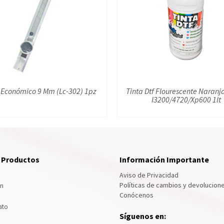
 Económico 9 Mm (Lc-302) 1pz
Tinta Dtf Flourescente Naranj
I3200/4720/Xp600 1lt
e Productos
Información Importante
Aviso de Privacidad
Políticas de cambios y devolucion
ón
Conócenos
ato
Síguenos en: