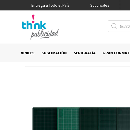
Entrega a Todo el País
Promo Think
Sucursales
Búsqueda
de
productos
VINILES
SUBLIMACIÓN
SERIGRAFÍA
GRAN FORMAT