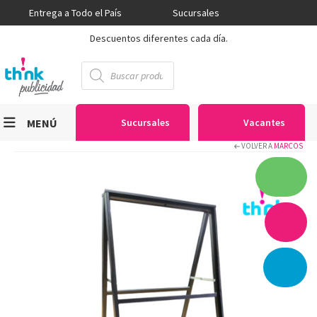
Entrega a Todo el País
Sucursales
Descuentos diferentes cada día.
Búsqueda
de
productos
MENÚ
Sucursales
Vacantes
VOLVER A
MARCOS
Viniles
Sublimación
Serigrafía
Gran Formato
Textiles
Equipos
Seguridad