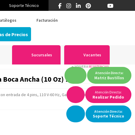
Soporte Técnico
¿Primera vez en Think? 55 5519 5346
atálogos
Facturación
as de Precios
Sucursales
Vacantes
VOLVER A
RESISTENCIAS
Atención
Directa:
a Boca Ancha (10 Oz) 1pz
Matriz
Bustillos
Atención Directa:
con entrada de 4 pins, 110 V-60 Hz, Garantía solo por daños
Realizar Pedido
Atención
Directa:
Soporte
Técnico