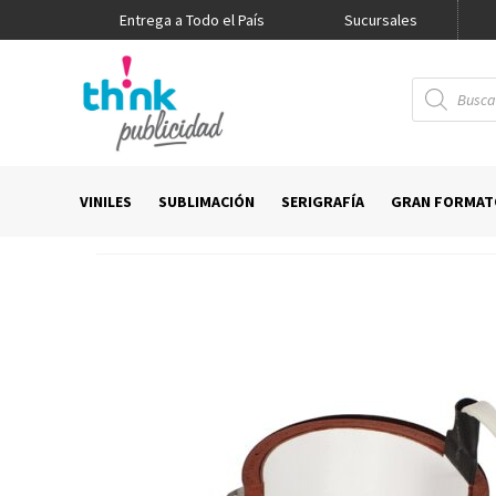
Entrega a Todo el País
Promo Think
Sucursales
Búsqueda
de
productos
VINILES
SUBLIMACIÓN
SERIGRAFÍA
GRAN FORMAT